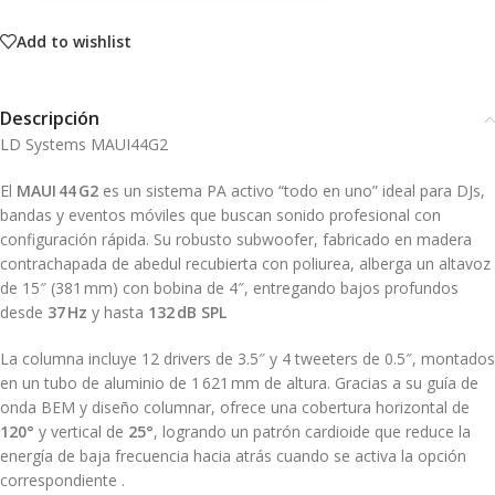
Add to wishlist
Descripción
LD Systems MAUI44G2
El
MAUI 44 G2
es un sistema PA activo “todo en uno” ideal para DJs,
bandas y eventos móviles que buscan sonido profesional con
configuración rápida. Su robusto subwoofer, fabricado en madera
contrachapada de abedul recubierta con poliurea, alberga un altavoz
de 15″ (381 mm) con bobina de 4″, entregando bajos profundos
desde
37 Hz
y hasta
132 dB SPL
La columna incluye 12 drivers de 3.5″ y 4 tweeters de 0.5″, montados
en un tubo de aluminio de 1 621 mm de altura. Gracias a su guía de
onda BEM y diseño columnar, ofrece una cobertura horizontal de
120°
y vertical de
25°
, logrando un patrón cardioide que reduce la
energía de baja frecuencia hacia atrás cuando se activa la opción
correspondiente
.