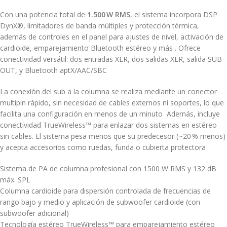
Con una potencia total de
1.500 W RMS
, el sistema incorpora DSP
DynX®, limitadores de banda múltiples y protección térmica,
además de controles en el panel para ajustes de nivel, activación de
cardioide, emparejamiento Bluetooth estéreo y más
.
Ofrece
conectividad versátil: dos entradas XLR, dos salidas XLR, salida SUB
OUT, y Bluetooth aptX/AAC/SBC
La conexión del sub a la columna se realiza mediante un conector
multipin rápido, sin necesidad de cables externos ni soportes, lo que
facilita una configuración en menos de un minuto
Además, incluye
conectividad TrueWireless™ para enlazar dos sistemas en estéreo
sin cables. El sistema pesa menos que su predecesor (~20 % menos)
y acepta accesorios como ruedas, funda o cubierta protectora
Sistema de PA de columna profesional con 1500 W RMS y 132 dB
máx. SPL
Columna cardioide para dispersión controlada de frecuencias de
rango bajo y medio y aplicación de subwoofer cardioide (con
subwoofer adicional)
Tecnología estéreo TrueWireless™ para emparejamiento estéreo