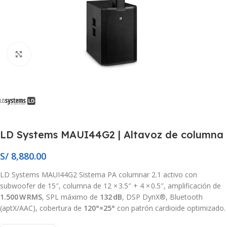
Click to enlarge
LD Systems MAUI44G2 | Altavoz de columna
S/
8,880.00
LD Systems MAUI44G2 Sistema PA columnar 2.1 activo con
subwoofer de 15″, columna de 12 × 3.5″ + 4 × 0.5″, amplificación de
1.500 W RMS
, SPL máximo de
132 dB
, DSP DynX®, Bluetooth
(aptX/AAC), cobertura de
120°×25°
con patrón cardioide optimizado.