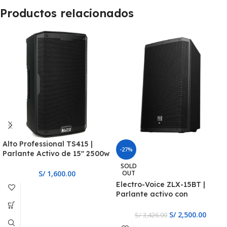
Productos relacionados
Alto Professional TS415 |
-27%
Parlante Activo de 15″ 2500w
SOLD
S/
1,600.00
OUT
Electro-Voice ZLX-15BT |
Parlante activo con
Bluetooth de 15″ y 1000W
S/
2,500.00
S/
3,426.00