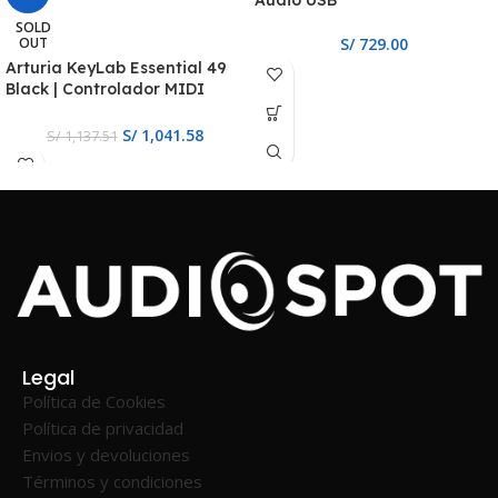
Audio USB
SOLD
OUT
S/
729.00
Arturia KeyLab Essential 49
Black | Controlador MIDI
Negro de 49 Teclas
S/
1,041.58
S/
1,137.51
Legal
Política de Cookies
Política de privacidad
Envios y devoluciones
Términos y condiciones