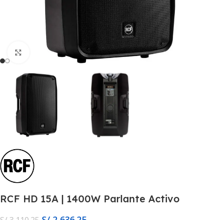
Click to enlarge
RCF HD 15A | 1400W Parlante Activo
S/
2,636.25
S/
3,110.25