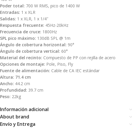
Poder total:
700 W RMS, pico de 1400 W
Entradas:
1 x XLR
Salidas:
1 x XLR, 1 x 1/4″
Respuesta frecuente:
45Hz-20kHz
Frecuencia de cruce:
1800Hz
SPL pico máximo:
130dB SPL @ 1m
Ángulo de cobertura horizontal:
90°
Ángulo de cobertura vertical:
60°
Material del recinto:
Compuesto de PP con rejilla de acero
Opciones de montaje:
Pole, Piso, Fly
Fuente de alimentación:
Cable de CA IEC estándar
Altura: 71.4 cm
Ancho:
44.2 cm
Profundidad:
39.7 cm
Peso:
22kg
Información adicional
About brand
Envío y Entrega