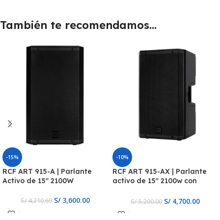
También te recomendamos…
-15%
-10%
RCF ART 915-A | Parlante
RCF ART 915-AX | Parlante
Activo de 15″ 2100W
activo de 15″ 2100w con
Bluetooth
S/
3,600.00
S/
4,700.00
S/
4,210.69
S/
5,200.00