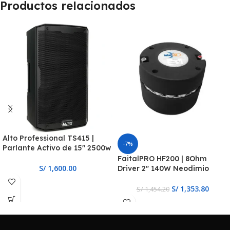
Productos relacionados
Alto Professional TS415 |
-7%
Parlante Activo de 15″ 2500w
FaitalPRO HF200 | 8Ohm
S/
1,600.00
Driver 2″ 140W Neodimio
S/
1,353.80
S/
1,454.20