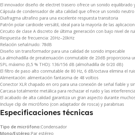
El innovador diseño de electret trasero ofrece un sonido equilibrado 
Cápsula de condensador de alta calidad que ofrece un sonido neutro 
Diafragma ultrafino para una excelente respuesta transitoria
Patrón polar cardioide versátil, ideal para la mayoría de las aplicaci
Circuito de clase A discreto de última generación con bajo nivel de ru
Respuesta de frecuencia: 20Hz–20kHz
Relación señal/ruido: 78dB
Diseño sin transformador para una calidad de sonido impecable
La almohadilla de preatenuación conmutable de 20dB proporciona un 
SPL máximo (0,5 % THD): 136/156 dB (almohadilla de 0/20 dB)
El filtro de paso alto conmutable de 80 Hz, 6 dB/octava elimina el r
Alimentación: alimentación fantasma de 48 voltios
Conector XLR chapado en oro para una conexión de señal fiable y si
Carcasa totalmente metálica para rechazar el ruido y las interferencia
El acabado de alta calidad garantiza un gran aspecto durante mucho
Incluye clip de micrófono (con adaptador de rosca) y parabrisas
Especificaciones técnicas
Tipo de micrófono:
Condensador
Mono/Estéreo:
Par estéreo