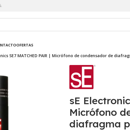
ú.
NTACTO
OFERTAS
ronics SE7 MATCHED PAIR | Micrófono de condensador de diafr
sE Electron
Micrófono d
diafragma 