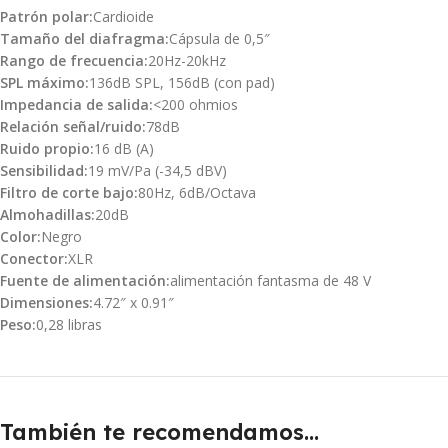
Patrón polar:
Cardioide
Tamaño del diafragma:
Cápsula de 0,5″
Rango de frecuencia:
20Hz-20kHz
SPL máximo:
136dB SPL, 156dB (con pad)
Impedancia de salida:
<200 ohmios
Relación señal/ruido:
78dB
Ruido propio:
16 dB (A)
Sensibilidad:
19 mV/Pa (-34,5 dBV)
Filtro de corte bajo:
80Hz, 6dB/Octava
Almohadillas:
20dB
Color:
Negro
Conector:
XLR
Fuente de alimentación:
alimentación fantasma de 48 V
Dimensiones:
4.72″ x 0.91″
Peso:
0,28 libras
También te recomendamos…