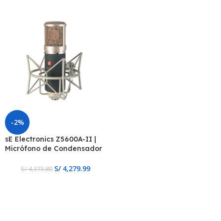
-2%
sE Electronics Z5600A-II |
Micrófono de Condensador
de Tubo de Diafragma
Grande
S/
4,279.99
S/
4,373.80