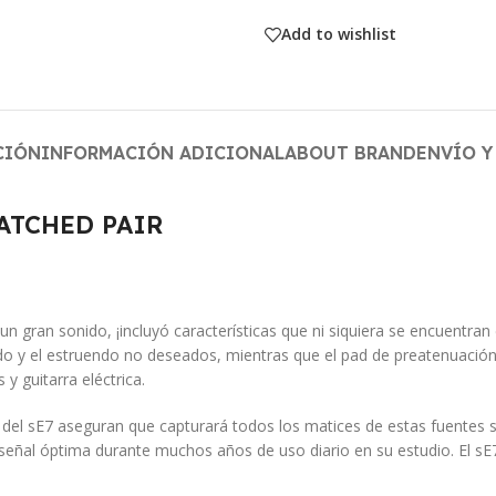
Add to wishlist
CIÓN
INFORMACIÓN ADICIONAL
ABOUT BRAND
ENVÍO Y
 MATCHED PAIR
n gran sonido, ¡incluyó características que ni siquiera se encuent
lodo y el estruendo no deseados, mientras que el pad de preatenuació
y guitarra eléctrica.
del sE7 aseguran que capturará todos los matices de estas fuentes sin
señal óptima durante muchos años de uso diario en su estudio. El sE7