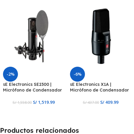
-2%
-6%
sE Electronics SE2300 |
sE Electronics X1A |
Micrófono de Condensador
Micrófono de Condensador
de Diafragma Grande
de Diafragma Grande
S/
1,519.99
S/
409.99
S/
1,558.00
S/
437.00
Productos relacionados