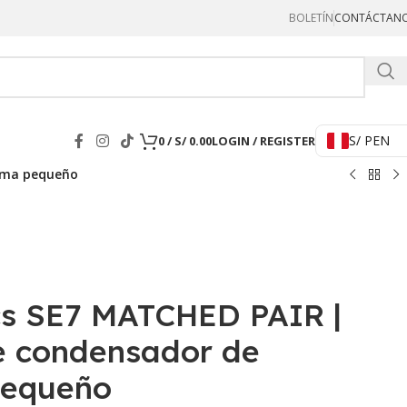
BOLETÍN
CONTÁCTAN
Hercul
S/ PEN
0
/
S/
0.00
LOGIN / REGISTER
agma pequeño
ics SE7 MATCHED PAIR |
e condensador de
pequeño