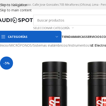
r. Paruro 1242. 2do piso. Calle Jose Gonzales 705 Miraflores (Oficina). Lima - Per
Skip to navigation
Skip to main content
SELECCIONAR CATEGORÍA
CATEGORÍAS
TIENDA
MARCAS
SERVICIOS
CO
Inicio
/
MICRÓFONOS
/
Sistemas inalámbricos
/
Instrumentos
/
sE Elect
-5%