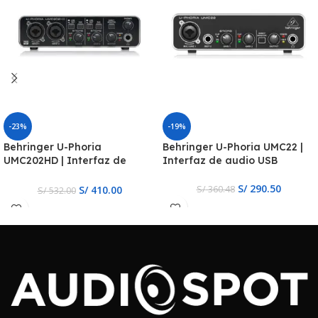
-23%
-19%
Behringer U-Phoria
Behringer U-Phoria UMC22 |
UMC202HD | Interfaz de
Interfaz de audio USB
audio USB
S/
290.50
S/
410.00
S/
360.48
S/
532.00