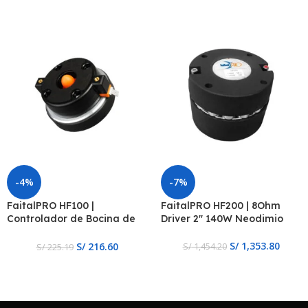
-4%
-7%
FaitalPRO HF100 |
FaitalPRO HF200 | 8Ohm
Controlador de Bocina de
Driver 2″ 140W Neodimio
Compresión de 1 inch, 8
ohmios, 2 pernos
S/
1,353.80
S/
216.60
S/
1,454.20
S/
225.19