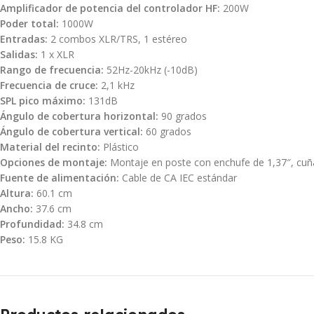
Amplificador de potencia del controlador HF:
200W
Poder total:
1000W
Entradas:
2 combos XLR/TRS, 1 estéreo
Salidas:
1 x XLR
Rango de frecuencia:
52Hz-20kHz (-10dB)
Frecuencia de cruce:
2,1 kHz
SPL pico máximo:
131dB
Ángulo de cobertura horizontal:
90 grados
Ángulo de cobertura vertical:
60 grados
Material del recinto:
Plástico
Opciones de montaje:
Montaje en poste con enchufe de 1,37″, cuñ
Fuente de alimentación:
Cable de CA IEC estándar
Altura:
60.1 cm
Ancho:
37.6 cm
Profundidad:
34.8 cm
Peso:
15.8 KG