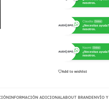
nosotros.
Claudia
Online
¿Necesitas ayuda?
nosotros.
Naomi
Online
¿Necesitas ayuda?
nosotros.
Add to wishlist
CIÓN
INFORMACIÓN ADICIONAL
ABOUT BRAND
ENVÍO Y