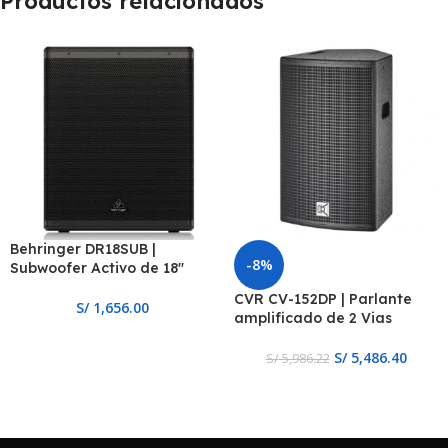
Productos relacionados
Behringer DR18SUB |
-8%
Subwoofer Activo de 18″
CVR CV-152DP | Parlante
S/
1,656.00
amplificado de 2 Vias
S/
5,486.40
S/
5,986.22