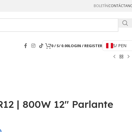
BOLETÍN
CONTÁCTAN
Hercul
S/ PEN
0
/
S/
0.00
LOGIN / REGISTER
2 | 800W 12″ Parlante
0