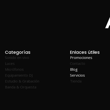
Categorías
Enlaces útiles
Sonido en vivo
Promociones
Luces
Contacto
Micrófonos
Blog
Equipamiento DJ
Servicios
Estudio & Grabación
Tienda
Banda & Orquesta