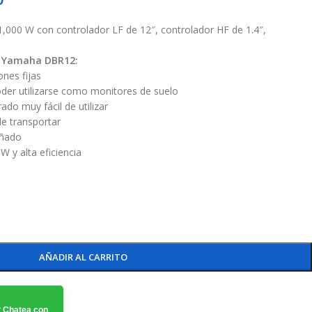
 1,000 W con controlador LF de 12″, controlador HF de 1.4″,
de Yamaha DBR12:
ones fijas
der utilizarse como monitores de suelo
do muy fácil de utilizar
de transportar
eñado
 y alta eficiencia
AÑADIR AL CARRITO
 Chatea con