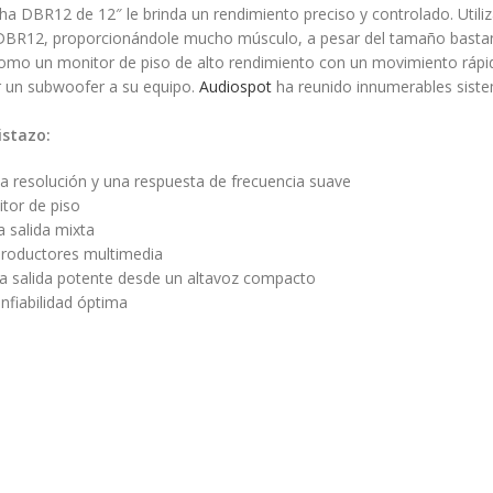
ha DBR12 de 12″ le brinda un rendimiento preciso y controlado. Utili
 DBR12, proporcionándole mucho músculo, a pesar del tamaño bastante
como un monitor de piso de alto rendimiento con un movimiento ráp
ar un subwoofer a su equipo.
Audiospot
ha reunido innumerables sistem
istazo:
ta resolución y una respuesta de frecuencia suave
itor de piso
a salida mixta
productores multimedia
una salida potente desde un altavoz compacto
nfiabilidad óptima