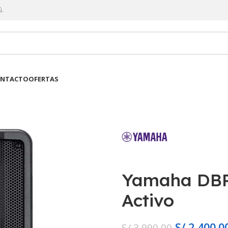
ú.
NTACTO
OFERTAS
Yamaha DBR1
Activo
S/
2,400.0
S/
3,990.00