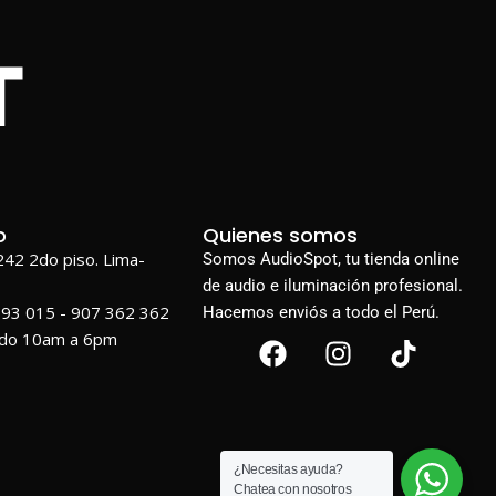
o
Quienes somos
1242 2do piso. Lima-
Somos AudioSpot, tu tienda online
de audio e iluminación profesional.
693 015 - 907 362 362
Hacemos enviós a todo el Perú.
ado 10am a 6pm
¿Necesitas ayuda?
Chatea con nosotros