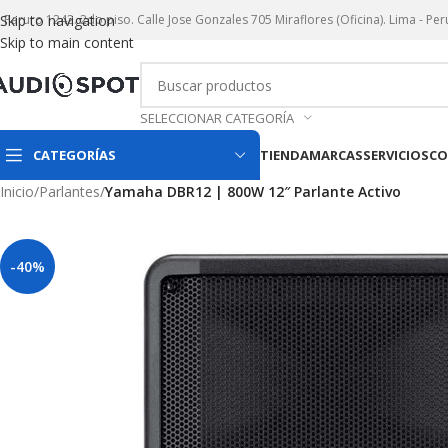
r. Paruro 1242. 2do piso. Calle Jose Gonzales 705 Miraflores (Oficina). Lima - Per
Skip to navigation
Skip to main content
SELECCIONAR CATEGORÍA
CATEGORÍAS
TIENDA
MARCAS
SERVICIOS
CO
Inicio
/
Parlantes
/
Yamaha DBR12 | 800W 12″ Parlante Activo
-40%