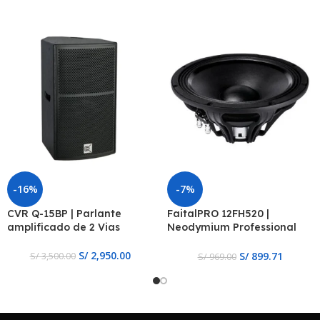
-16%
-7%
CVR Q-15BP | Parlante
FaitalPRO 12FH520 |
amplificado de 2 Vias
Neodymium Professional
Woofer 8 Ohmios
S/
2,950.00
S/
899.71
S/
3,500.00
S/
969.00