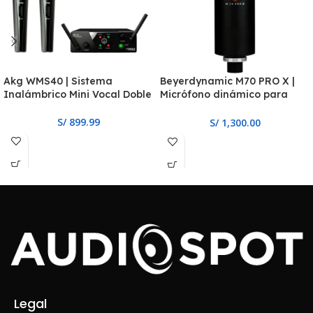
Akg WMS40 | Sistema
Beyerdynamic M70 PRO X |
Inalámbrico Mini Vocal Doble
Micrófono dinámico para
broadcast
S/
899.99
S/
1,300.00
Legal