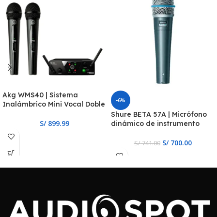
Akg WMS40 | Sistema
-6%
Inalámbrico Mini Vocal Doble
Shure BETA 57A | Micrófono
S/
899.99
dinámico de instrumento
S/
700.00
S/
741.00